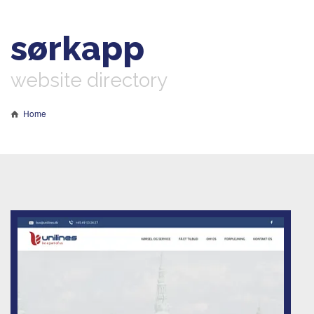
sørkapp
website directory
Home