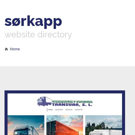
sørkapp
website directory
Home