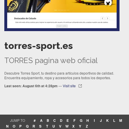
torres-sport.es
TORRES pagina web oficial
Descubre Torres Sport, tu destino para artículos deportivos de calidad.
Encuentra equipamiento, ropa y accesorios para todos los deportes.
Last seen: August 6th at 4:28pm
—
Visit site
JUMP TO
#
A
B
C
D
E
F
G
H
I
J
K
L
M
N
O
P
Q
R
S
T
U
V
W
X
Y
Z