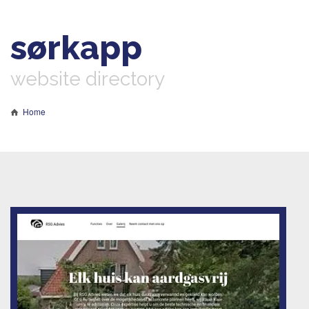
sørkapp
website directory
Home