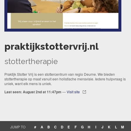
praktijkstottervrij.nl
stottertherapie
Praktijk Stotter Vrij is een stottercentrum van regio Deurne. We bieden
stottertherapie op maat vanuit een holistische mensvisie. Iedere hulpvraag is
uniek, want elk mens is uniek.
Last seen: August 2nd at 11:47pm
—
Visit site
JUMP TO
#
A
B
C
D
E
F
G
H
I
J
K
L
M