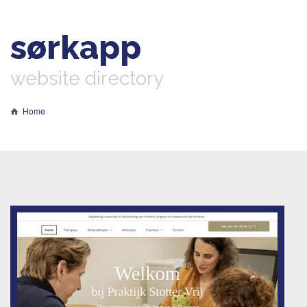
sørkapp
website directory
Home