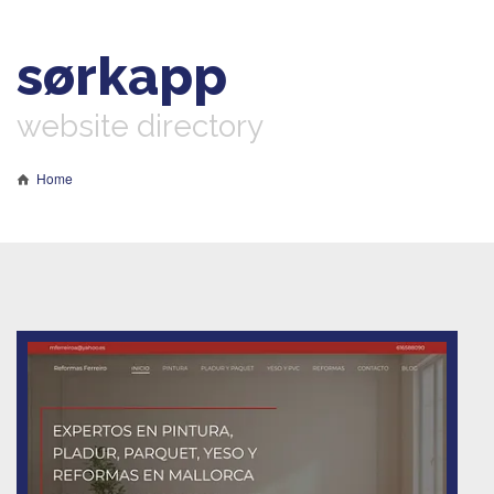
sørkapp
website directory
Home