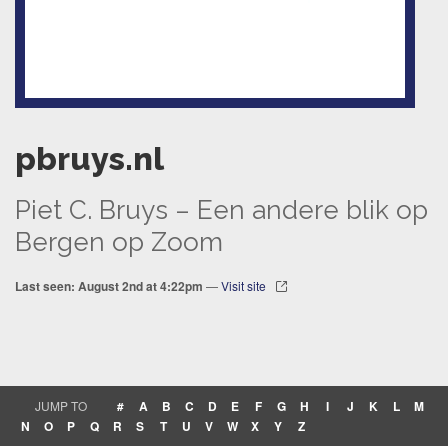
pbruys.nl
Piet C. Bruys – Een andere blik op
Bergen op Zoom
Last seen: August 2nd at 4:22pm
—
Visit site
JUMP TO
#
A
B
C
D
E
F
G
H
I
J
K
L
M
N
O
P
Q
R
S
T
U
V
W
X
Y
Z