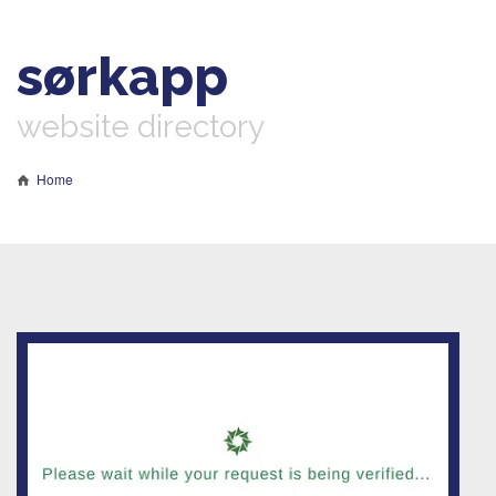
sørkapp
website directory
Home