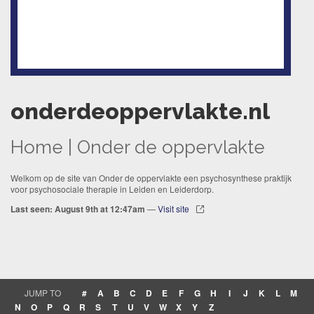
onderdeoppervlakte.nl
Home | Onder de oppervlakte
Welkom op de site van Onder de oppervlakte een psychosynthese praktijk
voor psychosociale therapie in Leiden en Leiderdorp.
Last seen: August 9th at 12:47am
—
Visit site
JUMP TO
#
A
B
C
D
E
F
G
H
I
J
K
L
M
N
O
P
Q
R
S
T
U
V
W
X
Y
Z