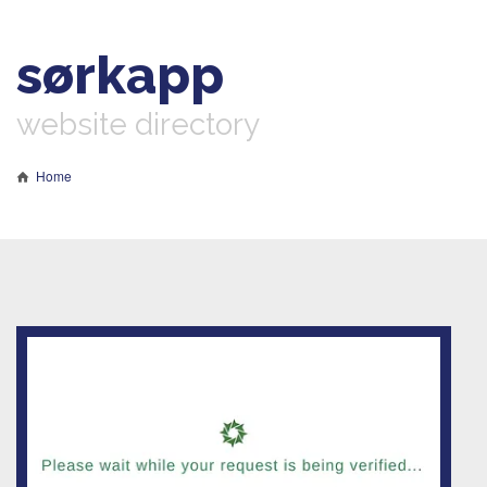
sørkapp
website directory
Home