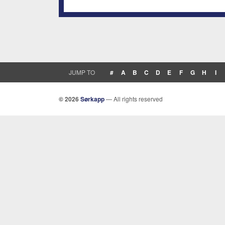
JUMP TO
#
A
B
C
D
E
F
G
H
I
© 2026
Sørkapp
— All rights reserved