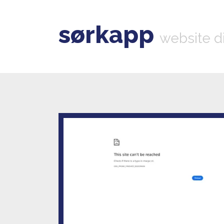
sørkapp
website d