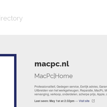
irectory
macpc.nl
MacPc|Home
Professionaliteit, Gedegen service, Eerlijk advies, Gara
Uitbreiden van het werkgeheugen, Reparatie, MacPc, Me
vervanging, verkoop, onderdelen, scherpe prijs, Apple, c
Last seen: May 1st at 2:32pm
—
Visit site