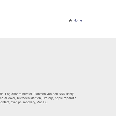
Home
ntie, LogicBoard herstel, Plaatsen van een SSD-schijf,
diaPower, Tevreden klanten, Ureterp, Apple reparatie,
ontact, over, pc, recovery, Mac PC