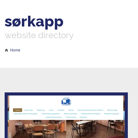
sørkapp
website directory
Home