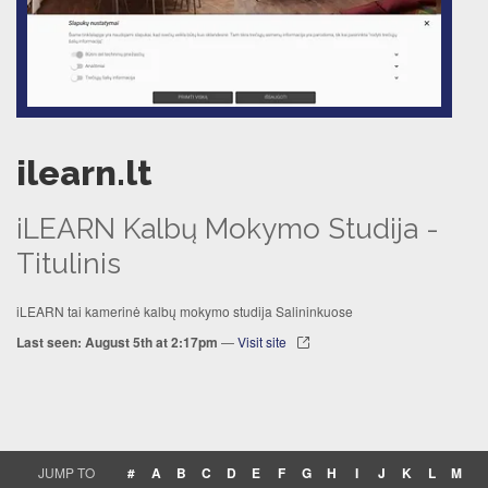
ilearn.lt
iLEARN Kalbų Mokymo Studija -
Titulinis
iLEARN tai kamerinė kalbų mokymo studija Salininkuose
Last seen: August 5th at 2:17pm
—
Visit site
JUMP TO
#
A
B
C
D
E
F
G
H
I
J
K
L
M