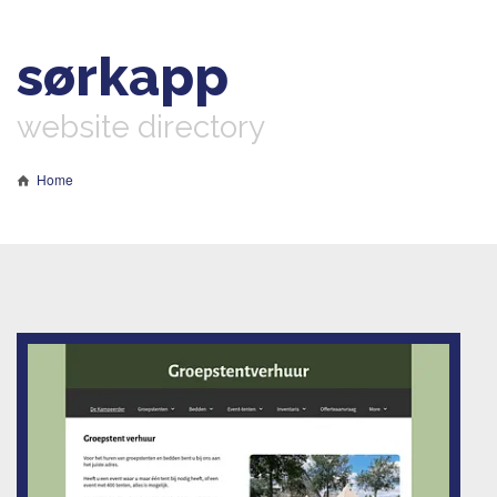
sørkapp
website directory
Home