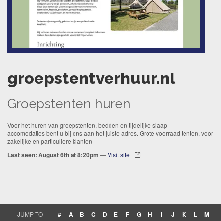
groepstentverhuur.nl
Groepstenten huren
Voor het huren van groepstenten, bedden en tijdelijke slaap-
accomodaties bent u bij ons aan het juiste adres. Grote voorraad tenten, voor
zakelijke en particuliere klanten
Last seen: August 6th at 8:20pm
—
Visit site
JUMP TO
#
A
B
C
D
E
F
G
H
I
J
K
L
M