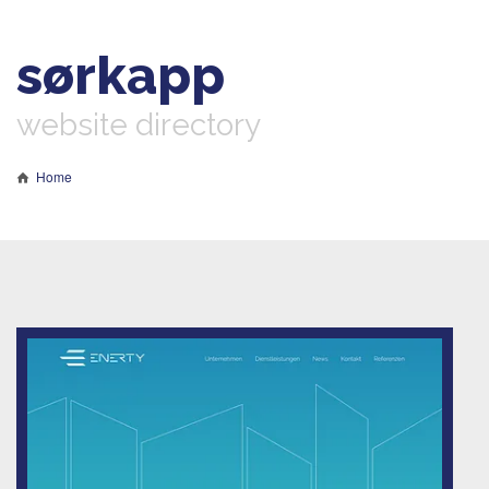
sørkapp
website directory
Home