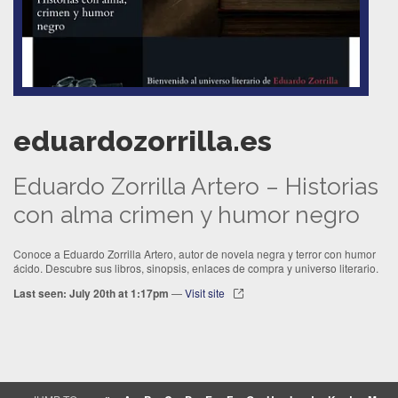
eduardozorrilla.es
Eduardo Zorrilla Artero – Historias
con alma crimen y humor negro
Conoce a Eduardo Zorrilla Artero, autor de novela negra y terror con humor
ácido. Descubre sus libros, sinopsis, enlaces de compra y universo literario.
Last seen: July 20th at 1:17pm
—
Visit site