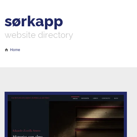
sørkapp
website directory
Home