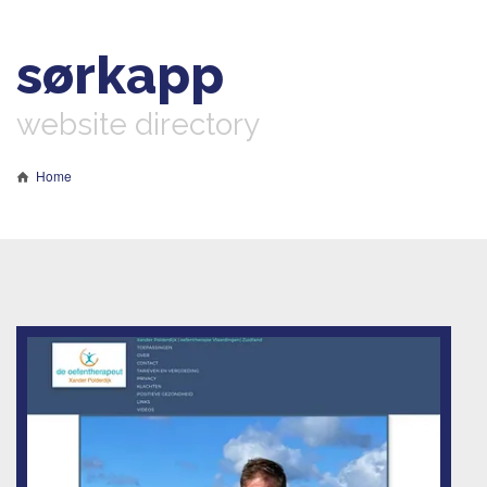
sørkapp
website directory
Home