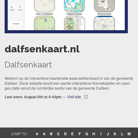
dalfsenkaart.nl
Dalfsenkaart
Welkom op de interactieve kaartensite www.dalfsenkaart.nl van de gemeente
Dalfsen. Deze website bevat een aantal interactieve themakaarten en open
geo data vanuit de ruimtelijke sector van de gemeente Dalfsen.
Last seen: August 8th at 4:44pm
—
Visit site
JUMP TO
#
A
B
C
D
E
F
G
H
I
J
K
L
M