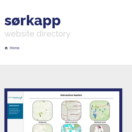
sørkapp
website directory
Home