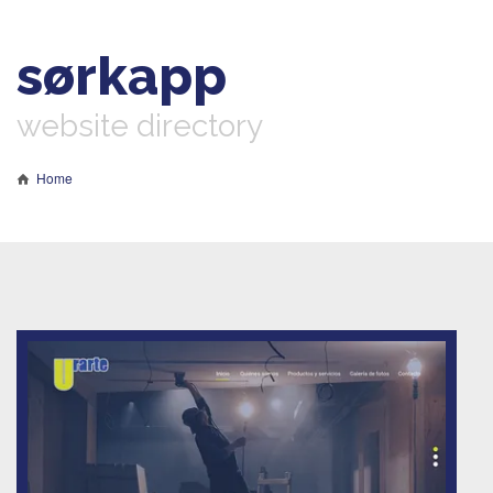
sørkapp
website directory
Home