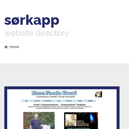
sørkapp
website directory
Home