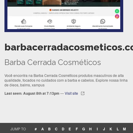
barbacerradacosmeticos.c
Barba Cerrada Cosméticos
Você encontra na Barba Cerrada Cosméticos produtos masculinos de alta
qualidade, focados no cuidados com a barba e cabelos. Explore nossa linha
de óleos, balms, xampus
Last seen: August 8th at 7:13pm
—
Visit site
JUMP TO
#
A
B
C
D
E
F
G
H
I
J
K
L
M