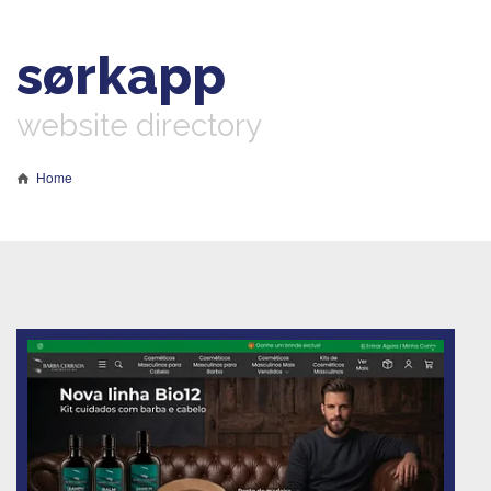
sørkapp
website directory
Home